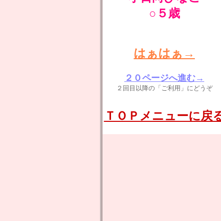
○５歳
はぁはぁ→
２０ページへ進む→
２回目以降の「ご利用」にどうぞ
ＴＯＰメニューに戻